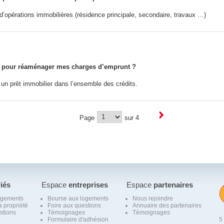
d’opérations immobilières (résidence principale, secondaire, travaux …)
rêt pour réaménager mes charges d’emprunt ?
a un prêt immobilier dans l’ensemble des crédits.
Page
sur 4
riés
Espace
entreprises
Espace
partenaires
ogements
Bourse aux logements
Nous rejoindre
a propriété
Foire aux questions
Annuaire des partenaires
stions
Témoignages
Témoignages
Formulaire d'adhésion
5