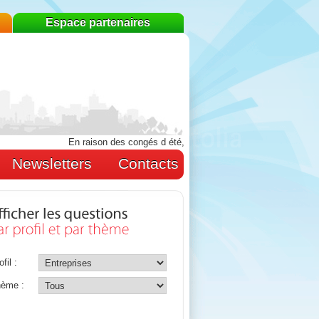
Espace partenaires
En raison des congés d été, l AEPL sera fermée du 3 au 10 aou
Newsletters
Contacts
fil :
ème :