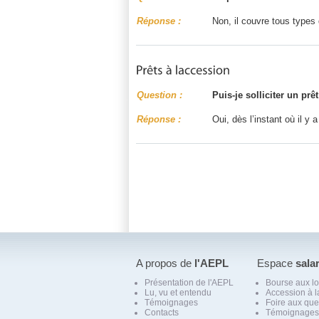
Réponse :
Non, il couvre tous types 
Question :
Puis-je solliciter un p
Réponse :
Oui, dès l’instant où il y 
A propos de
l'AEPL
Espace
sala
Présentation de l'AEPL
Bourse aux l
Lu, vu et entendu
Accession à l
Témoignages
Foire aux que
Contacts
Témoignages