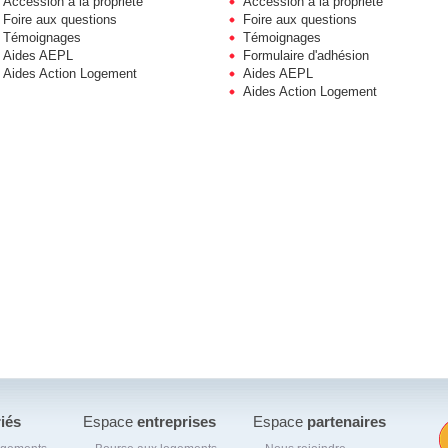
Accession à la propriété
Accession à la propriété
Foire aux questions
Foire aux questions
Témoignages
Témoignages
Aides AEPL
Formulaire d'adhésion
Aides Action Logement
Aides AEPL
Aides Action Logement
riés
Espace
entreprises
Espace
partenaires